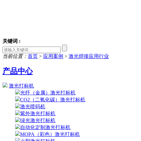
关键词 :
当前位置：
首页
>
应用案例
>
激光焊接应用行业
产品中心
激光打标机
光纤（金属）激光打标机
CO2（二氧化碳）激光打标机
激光喷码机
紫外激光打标机
绿光激光打标机
自动化定制激光打标机
MOPA（彩色）激光打标机