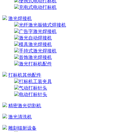
便携式电动打标机
充电式电动打标机
激光焊接机
光纤激光振镜式焊接机
广告字激光焊接机
激光自动焊接机
模具激光焊接机
手持式激光焊接机
首饰激光焊接机
激光打标机配件
打标机其他配件
打标机工装夹具
气动打标针头
电动打标针头
精密激光切割机
激光清洗机
雕刻镭射设备