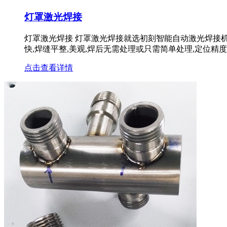
灯罩激光焊接
灯罩激光焊接 灯罩激光焊接就选初刻智能自动激光焊接机设
快,焊缝平整,美观,焊后无需处理或只需简单处理,定位精度
点击查看详情