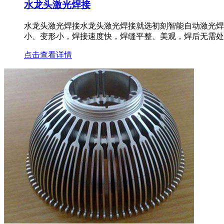
水龙头激光焊接
水龙头激光焊接水龙头激光焊接就选初刻智能自动激光焊
小、变形小，焊接速度快，焊缝平整、美观，焊后无需处
点击查看详情