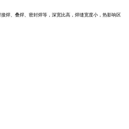
对接焊、叠焊、密封焊等，深宽比高，焊缝宽度小，热影响区