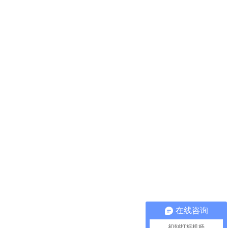
在线咨询
初刻打标机杨