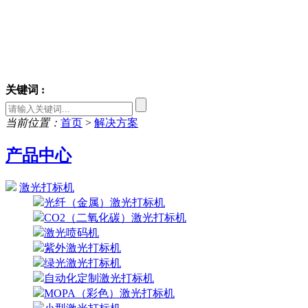
关键词 :
当前位置：
首页
>
解决方案
产品中心
激光打标机
光纤（金属）激光打标机
CO2（二氧化碳）激光打标机
激光喷码机
紫外激光打标机
绿光激光打标机
自动化定制激光打标机
MOPA（彩色）激光打标机