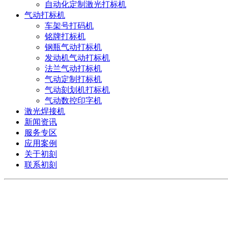
自动化定制激光打标机
气动打标机
车架号打码机
铭牌打标机
钢瓶气动打标机
发动机气动打标机
法兰气动打标机
气动定制打标机
气动刻划机打标机
气动数控印字机
激光焊接机
新闻资讯
服务专区
应用案例
关于初刻
联系初刻