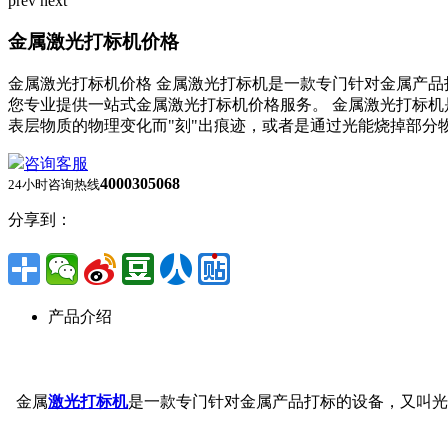
prev
next
金属激光打标机价格
金属激光打标机价格 金属激光打标机是一款专门针对金属产品
您专业提供一站式金属激光打标机价格服务。 金属激光打标
表层物质的物理变化而"刻"出痕迹，或者是通过光能烧掉部分
咨询客服
4000305068
24小时咨询热线
分享到：
产品介绍
金属
激光打标机
是一款专门针对金属产品打标的设备，又叫光