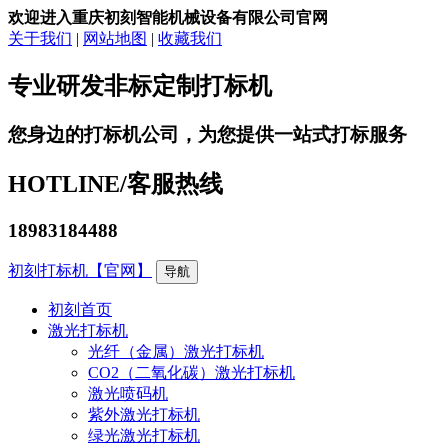
欢迎进入重庆初刻智能机械设备有限公司官网
关于我们
|
网站地图
|
收藏我们
专业研发非标定制打标机
您身边的打标机公司，为您提供一站式打标服务
HOTLINE/
客服热线
18983184488
初刻打标机【官网】
导航
初刻首页
激光打标机
光纤（金属）激光打标机
CO2（二氧化碳）激光打标机
激光喷码机
紫外激光打标机
绿光激光打标机