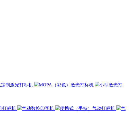
化定制激光打标机
MOPA（彩色）激光打标机
小型激光打
机打标机
气动数控印字机
便携式（手持）气动打标机
气