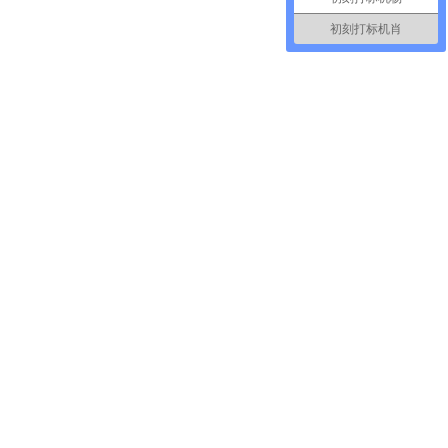
初刻打标机肖