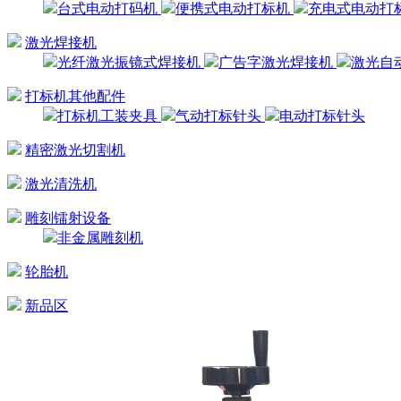
台式电动打码机
便携式电动打标机
充电式电动打
激光焊接机
光纤激光振镜式焊接机
广告字激光焊接机
激光自
打标机其他配件
打标机工装夹具
气动打标针头
电动打标针头
精密激光切割机
激光清洗机
雕刻镭射设备
非金属雕刻机
轮胎机
新品区