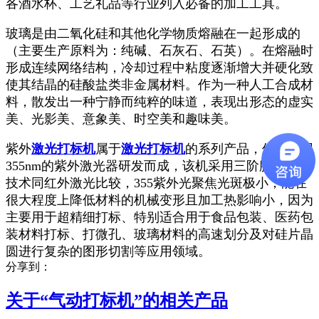
各酒水杯、工艺礼品等行业列入必备的加工工具。
玻璃是由二氧化硅和其他化学物质熔融在一起形成的
（主要生产原料为：纯碱、石灰石、石英）。在熔融时
形成连续网络结构，冷却过程中粘度逐渐增大并硬化致
使其结晶的硅酸盐类非金属材料。作为一种人工合成材
料，散发出一种宁静而纯粹的味道，表现出形态的虚实
美、光影美、意象美、时空美和趣味美。
紫外
激光打标机
属于
激光打标机
的系列产品，但其采用
355nm的紫外激光器研发而成，该机采用三阶腔内倍频
技术同红外激光比较，355紫外光聚焦光斑极小，能在
很大程度上降低材料的机械变形且加工热影响小，因为
主要用于超精细打标、特别适合用于食品包装、医药包
装材料打标、打微孔、玻璃材料的高速划分及对硅片晶
圆进行复杂的图形切割等应用领域。
分享到：
关于“
气动打标机
”的相关产品