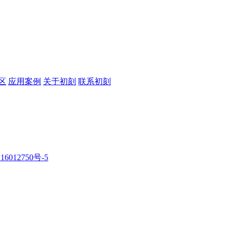
区
应用案例
关于初刻
联系初刻
16012750号-5