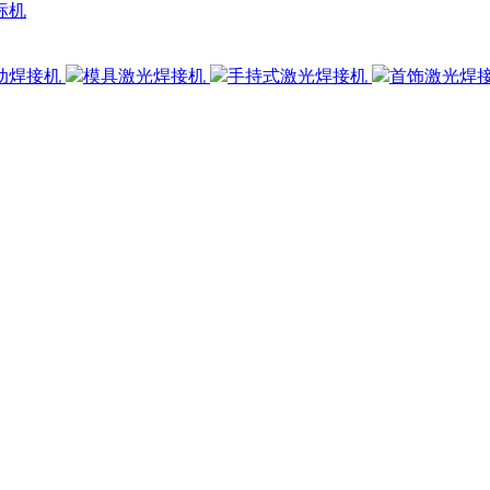
标机
动焊接机
模具激光焊接机
手持式激光焊接机
首饰激光焊