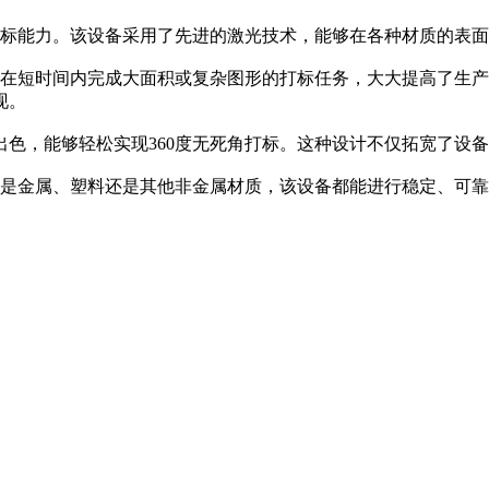
打标能力。该设备采用了先进的激光技术，能够在各种材质的表
以在短时间内完成大面积或复杂图形的打标任务，大大提高了生
现。
色，能够轻松实现360度无死角打标。这种设计不仅拓宽了设
论是金属、塑料还是其他非金属材质，该设备都能进行稳定、可