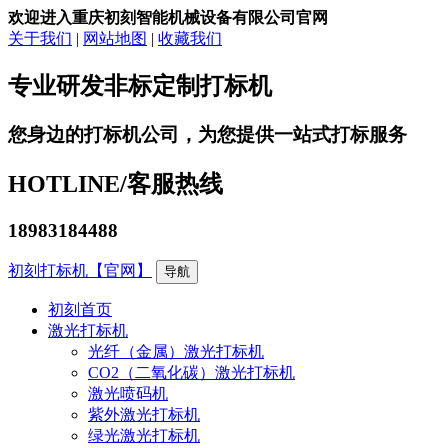
欢迎进入重庆初刻智能机械设备有限公司官网
关于我们
|
网站地图
|
收藏我们
专业研发非标定制打标机
您身边的打标机公司，为您提供一站式打标服务
HOTLINE/
客服热线
18983184488
初刻打标机【官网】
导航
初刻首页
激光打标机
光纤（金属）激光打标机
CO2（二氧化碳）激光打标机
激光喷码机
紫外激光打标机
绿光激光打标机