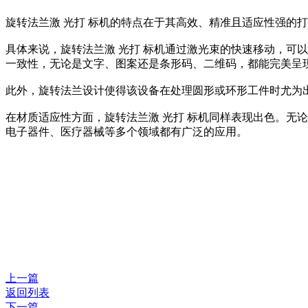
旋转法兰激 光打 标机的特点在于其高效、精准且适应性强的
具体来说，旋转法兰激 光打 标机通过激光束的快速移动，可
一致性，无论是文字、图案还是条形码、二维码，都能完美呈
此外，旋转法兰设计使得该设备在处理圆形或环形工件时尤为出
在材质适应性方面，旋转法兰激 光打 标机同样表现出色。无
电子器件、医疗器械等多个领域都有广泛的应用。
上一篇
返回列表
下一篇