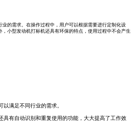
行业的需求。在操作过程中，用户可以根据需要进行定制化设
外，小型发动机打标机还具有环保的特点，使用过程中不会产生
可以满足不同行业的需求。
还具有自动识别和重复使用的功能，大大提高了工作效