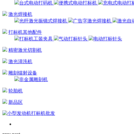
台式电动打码机
便携式电动打标机
充电式电动打
激光焊接机
光纤激光振镜式焊接机
广告字激光焊接机
激光自
打标机其他配件
打标机工装夹具
气动打标针头
电动打标针头
精密激光切割机
激光清洗机
雕刻镭射设备
非金属雕刻机
轮胎机
新品区