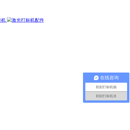
接机
激光打标机配件
在线咨询
初刻打标机杨
初刻打标机肖