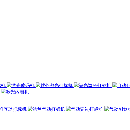
标机
激光喷码机
紫外激光打标机
绿光激光打标机
自动
机
激光内雕机
机气动打标机
法兰气动打标机
气动定制打标机
气动刻划