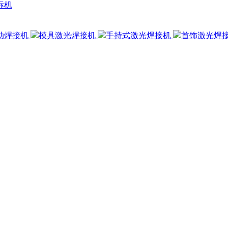
标机
动焊接机
模具激光焊接机
手持式激光焊接机
首饰激光焊