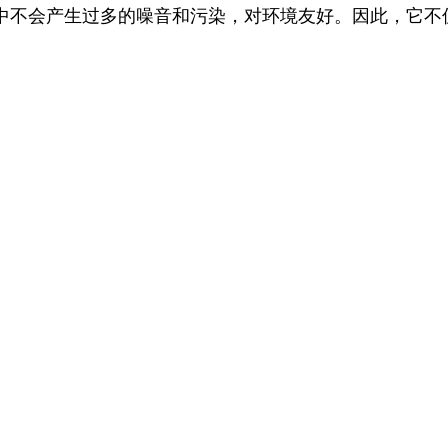
中不会产生过多的噪音和污染，对环境友好。因此，它不