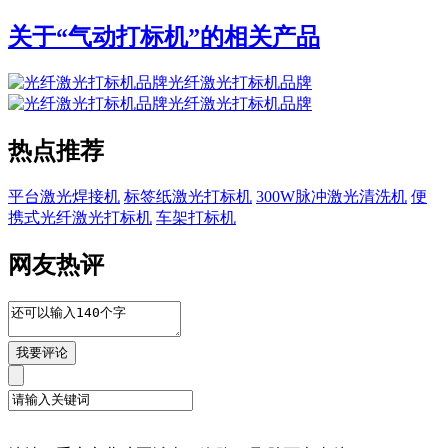
关于“
气动打标机
”的相关产品
光纤激光打标机品牌
光纤激光打标机品牌
热点推荐
平台激光焊接机
标签纸激光打标机
300W脉冲激光清洗机
便
携式光纤激光打标机
车架打标机
网友热评