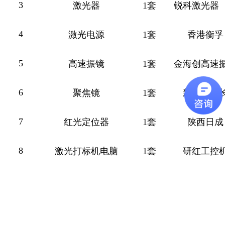
3
激光器
1套
锐科激光器
4
激光电源
1套
香港衡孚
5
高速振镜
1套
金海创高速
6
聚焦镜
1套
新加坡波
7
红光定位器
1套
陕西日成
8
激光打标机电脑
1套
研红工控