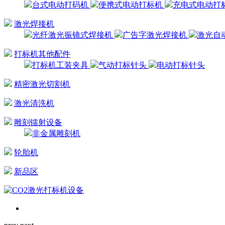
台式电动打码机
便携式电动打标机
充电式电动打
激光焊接机
光纤激光振镜式焊接机
广告字激光焊接机
激光自
打标机其他配件
打标机工装夹具
气动打标针头
电动打标针头
精密激光切割机
激光清洗机
雕刻镭射设备
非金属雕刻机
轮胎机
新品区