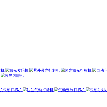
标机
激光喷码机
紫外激光打标机
绿光激光打标机
自动
机
激光内雕机
机气动打标机
法兰气动打标机
气动定制打标机
气动刻划