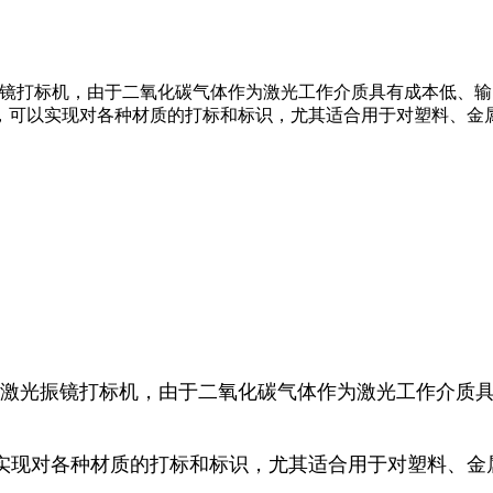
振镜打标机，由于二氧化碳气体作为激光工作介质具有成本低、输
可以实现对各种材质的打标和标识，尤其适合用于对塑料、金属、
的激光振镜打标机，由于二氧化碳气体作为激光工作介质具
实现对各种材质的打标和标识，尤其适合用于对塑料、金