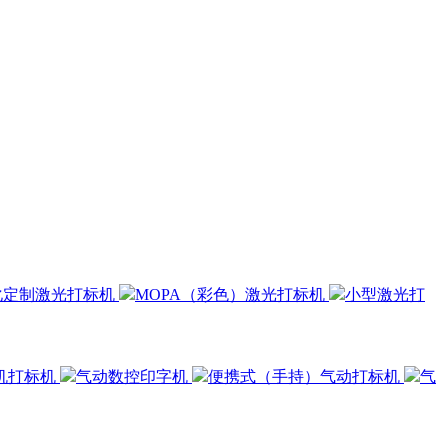
化定制激光打标机
MOPA（彩色）激光打标机
小型激光打
机打标机
气动数控印字机
便携式（手持）气动打标机
气