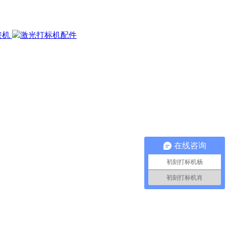
接机
激光打标机配件
在线咨询
初刻打标机杨
初刻打标机肖