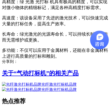
高精度：绿 光激 光打标 机具有极高的精度，可以实现
对微小物体的精细标记，满足各种高精度打标需求。
高速度：该设备采用了先进的激光技术，可以快速完成
大量的打标任务，提高生产效率。
长寿命：绿光激光的光源寿命长，可以持续长时间工作
而无需维护或更换。
多功能：不仅可以应用于金属材料，还能在非金属材料
上进行高质量的打标和雕刻。
分享到：
关于“
气动打标机
”的相关产品
光纤激光打标机品牌
光纤激光打标机品牌
热点推荐