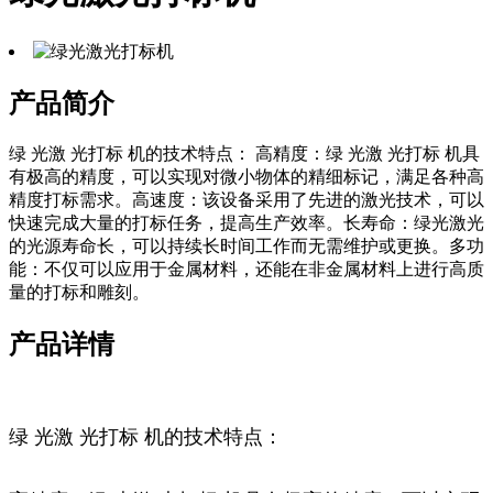
产品简介
绿 光激 光打标 机的技术特点： 高精度：绿 光激 光打标 机具
有极高的精度，可以实现对微小物体的精细标记，满足各种高
精度打标需求。高速度：该设备采用了先进的激光技术，可以
快速完成大量的打标任务，提高生产效率。长寿命：绿光激光
的光源寿命长，可以持续长时间工作而无需维护或更换。多功
能：不仅可以应用于金属材料，还能在非金属材料上进行高质
量的打标和雕刻。
产品详情
绿 光激 光打标 机的技术特点：