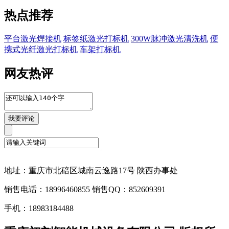
热点推荐
平台激光焊接机
标签纸激光打标机
300W脉冲激光清洗机
便
携式光纤激光打标机
车架打标机
网友热评
地址：重庆市北碚区城南云逸路17号 陕西办事处
销售电话：18996460855 销售QQ：852609391
手机：18983184488