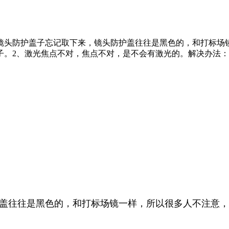
 机的镜头防护盖子忘记取下来，镜头防护盖往往是黑色的，和打
子。2、激光焦点不对，焦点不对，是不会有激光的。解决办法：
防护盖往往是黑色的，和打标场镜一样，所以很多人不注意