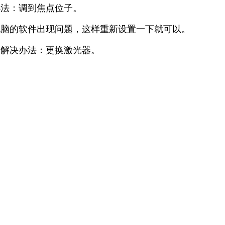
办法：调到焦点位子。
电脑的软件出现问题，这样重新设置一下就可以。
。解决办法：更换激光器。