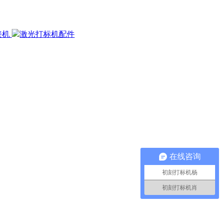
接机
激光打标机配件
在线咨询
初刻打标机杨
初刻打标机肖