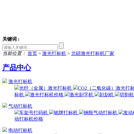
关键词 :
当前位置：
首页
>
激光打标机
>
北碚激光打标机厂家
产品中心
激光打标机
光纤（金属）激光打标机
CO2（二氧化碳）激光打
标机
激光打标机价格
激光刻字机
刻划机
切割
气动打标机
车架号打码机
铭牌打标机
钢瓶气动打标机
发动
动打标机价格
电动打标机