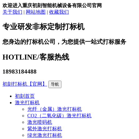
欢迎进入重庆初刻智能机械设备有限公司官网
关于我们
|
网站地图
|
收藏我们
专业研发非标定制打标机
您身边的打标机公司，为您提供一站式打标服务
HOTLINE/
客服热线
18983184488
初刻打标机【官网】
导航
初刻首页
激光打标机
光纤（金属）激光打标机
CO2（二氧化碳）激光打标机
激光喷码机
紫外激光打标机
绿光激光打标机