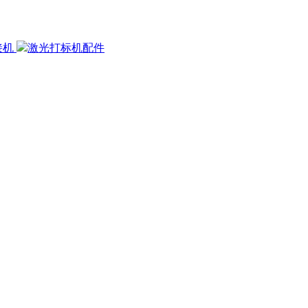
接机
激光打标机配件