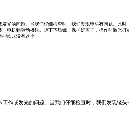
或发光的问题。当我们仔细检查时，我们发现镜头有问题。此时
线、电机到驱动板线。拆下下场镜，保护好盖子，操作时激光打
有些款式没有这个
常工作或发光的问题。当我们仔细检查时，我们发现镜头