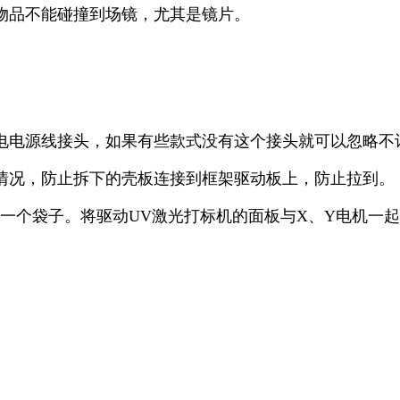
物品不能碰撞到场镜，尤其是镜片。
电电源线接头，如果有些款式没有这个接头就可以忽略不
情况，防止拆下的壳板连接到框架驱动板上，防止拉到。
一个袋子。将驱动UV激光打标机的面板与X、Y电机一