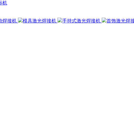
标机
动焊接机
模具激光焊接机
手持式激光焊接机
首饰激光焊