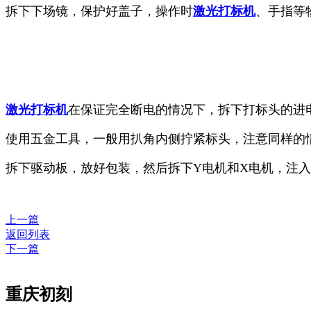
拆下下场镜，保护好盖子，操作时
激光打标机
、手指等
激光打标机
在保证完全断电的情况下，拆下打标头的进
使用五金工具，一般用扒角内侧拧紧标头，注意同样的
拆下驱动板，放好包装，然后拆下Y电机和X电机，注入
上一篇
返回列表
下一篇
重庆初刻