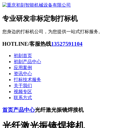
专业研发非标定制打标机
您身边的打标机公司，为您提供一站式打标服务。
HOTLINE/客服热线
13527591104
初刻首页
初刻产品中心
应用案例
资讯中心
打标技术服务
关于我们
视频专区
联系方式
首页
产品中心
光纤激光振镜焊接机
光纤激光振镜焊接机