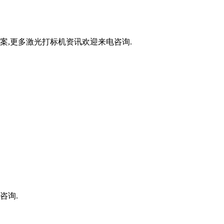
案,更多激光打标机资讯欢迎来电咨询.
咨询.