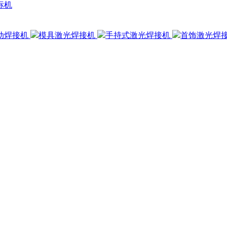
标机
动焊接机
模具激光焊接机
手持式激光焊接机
首饰激光焊