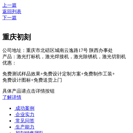
上一篇
返回列表
下一篇
重庆初刻
公司地址：重庆市北碚区城南云逸路17号 陕西办事处
产品：激光打标机，激光焊接机，激光除锈机，激光切割机
优惠：
免费测试样品效果+免费设计定制方案+免费制作工装+
免费设计图标+免费送货上门
具体产品请点击详情按钮
了解详情
成功案例
企业实力
常见问答
生产能力