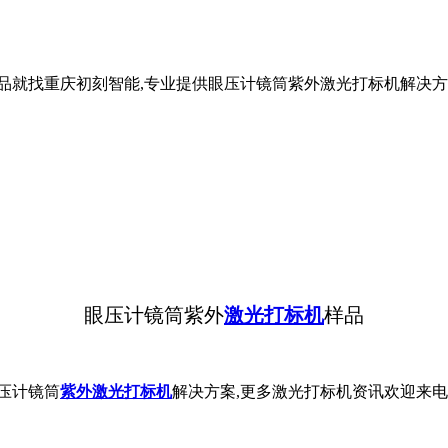
品就找重庆初刻智能,专业提供眼压计镜筒紫外激光打标机解决方
眼压计镜筒紫外
激光打标机
样品
压计镜筒
紫外激光打标机
解决方案,更多激光打标机资讯欢迎来电