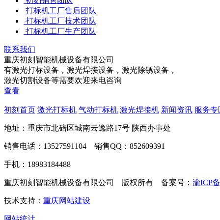
初刻销售团队
打标机工厂售后团队
打标机工厂技术团队
打标机工厂生产团队
联系我们
重庆初刻智能机械设备有限公司
有激光打标设备，激光焊接设备，激光除锈设备，
激光切割设备等需要欢迎来电咨询
查看
初刻首页
激光打标机
气动打标机
激光焊接机
新闻资讯
服务专
地址：重庆市北碚区城南云逸路17号 陕西办事处
销售电话：13527591104 销售QQ：852609391
手机：18983184488
重庆初刻智能机械设备有限公司 版权所有 备案号：
渝ICP备
技术支持：
重庆网站建设
网站统计