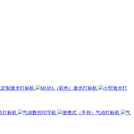
化定制激光打标机
MOPA（彩色）激光打标机
小型激光打
机打标机
气动数控印字机
便携式（手持）气动打标机
气