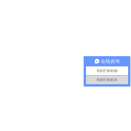
在线咨询
初刻打标机杨
初刻打标机肖