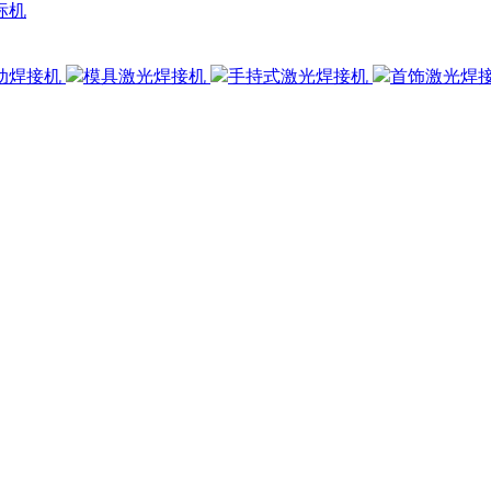
标机
动焊接机
模具激光焊接机
手持式激光焊接机
首饰激光焊