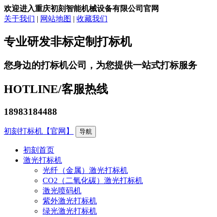
欢迎进入重庆初刻智能机械设备有限公司官网
关于我们
|
网站地图
|
收藏我们
专业研发非标定制打标机
您身边的打标机公司，为您提供一站式打标服务
HOTLINE/
客服热线
18983184488
初刻打标机【官网】
导航
初刻首页
激光打标机
光纤（金属）激光打标机
CO2（二氧化碳）激光打标机
激光喷码机
紫外激光打标机
绿光激光打标机