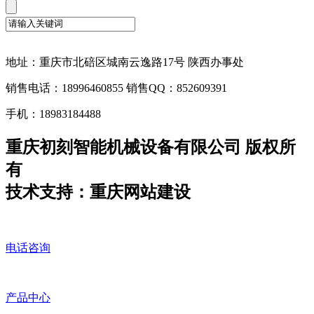
地址：重庆市北碚区城南云逸路17号 陕西办事处
销售电话：18996460855 销售QQ：852609391
手机：18983184488
重庆初刻智能机械设备有限公司 版权所
有
技术支持：重庆网站建设
电话咨询
产品中心