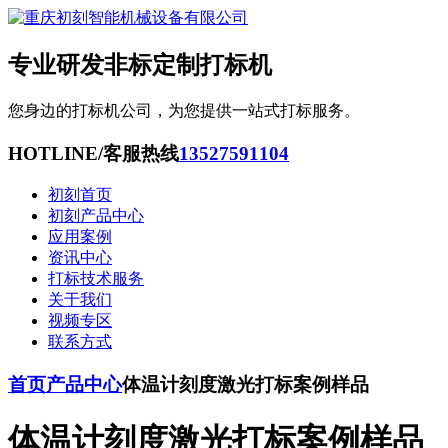
专业研发非标定制打标机
您身边的打标机公司，为您提供一站式打标服务。
HOTLINE/客服热线
13527591104
初刻首页
初刻产品中心
应用案例
资讯中心
打标技术服务
关于我们
视频专区
联系方式
首页
产品中心
体温计刻度激光打标案例样品
体温计刻度激光打标案例样品