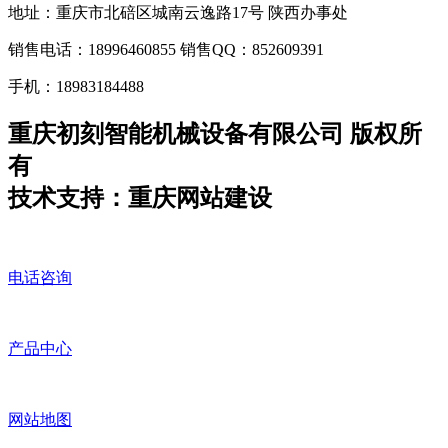
地址：重庆市北碚区城南云逸路17号 陕西办事处
销售电话：18996460855 销售QQ：852609391
手机：18983184488
重庆初刻智能机械设备有限公司 版权所
有
技术支持：重庆网站建设
电话咨询
产品中心
网站地图