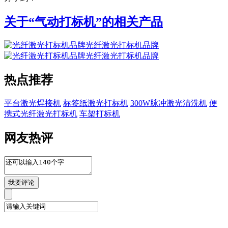
关于“
气动打标机
”的相关产品
光纤激光打标机品牌
光纤激光打标机品牌
热点推荐
平台激光焊接机
标签纸激光打标机
300W脉冲激光清洗机
便
携式光纤激光打标机
车架打标机
网友热评