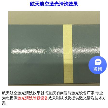
航天航空激光清洗效果
航天航空激光清洗效果就找重庆初刻智能激光设备厂家,专业
为您提供
激光清洗除锈设备
效果测试以及提供激光清洗技术方
案.