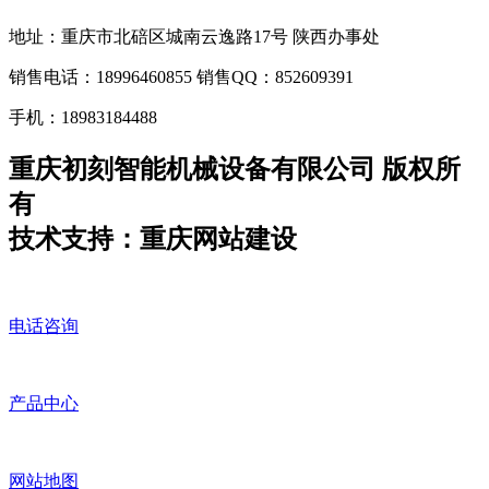
地址：重庆市北碚区城南云逸路17号 陕西办事处
销售电话：18996460855 销售QQ：852609391
手机：18983184488
重庆初刻智能机械设备有限公司 版权所
有
技术支持：重庆网站建设
电话咨询
产品中心
网站地图