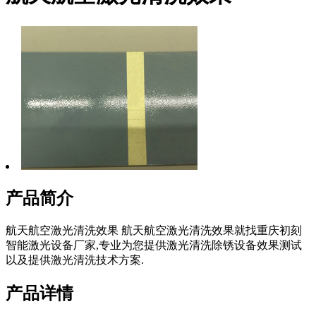
产品简介
航天航空激光清洗效果 航天航空激光清洗效果就找重庆初刻
智能激光设备厂家,专业为您提供激光清洗除锈设备效果测试
以及提供激光清洗技术方案.
产品详情