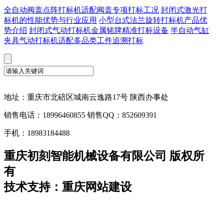
全自动阀盖点阵打标机适配阀盖专项打标工况
封闭式激光打
标机的性能优势与行业应用
小型台式法兰旋转打标机产品优
势介绍
封闭式气动打标机金属铭牌精准打标设备
半自动气缸
夹具气动打标机适配多品类工件追溯打标
地址：重庆市北碚区城南云逸路17号 陕西办事处
销售电话：18996460855 销售QQ：852609391
手机：18983184488
重庆初刻智能机械设备有限公司 版权所
有
技术支持：重庆网站建设