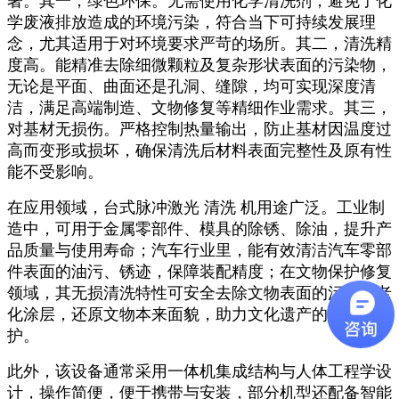
著。其一，绿色环保。无需使用化学清洗剂，避免了化
学废液排放造成的环境污染，符合当下可持续发展理
念，尤其适用于对环境要求严苛的场所。其二，清洗精
度高。能精准去除细微颗粒及复杂形状表面的污染物，
无论是平面、曲面还是孔洞、缝隙，均可实现深度清
洁，满足高端制造、文物修复等精细作业需求。其三，
对基材无损伤。严格控制热量输出，防止基材因温度过
高而变形或损坏，确保清洗后材料表面完整性及原有性
能不受影响。
在应用领域，台式脉冲激光 清洗 机用途广泛。工业制
造中，可用于金属零部件、模具的除锈、除油，提升产
品质量与使用寿命；汽车行业里，能有效清洁汽车零部
件表面的油污、锈迹，保障装配精度；在文物保护修复
领域，其无损清洗特性可安全去除文物表面的污垢与老
化涂层，还原文物本来面貌，助力文化遗产的传承与保
护。
此外，该设备通常采用一体机集成结构与人体工程学设
计，操作简便，便于携带与安装，部分机型还配备智能