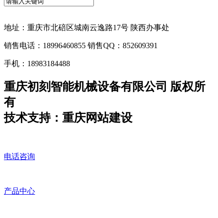
地址：重庆市北碚区城南云逸路17号 陕西办事处
销售电话：18996460855 销售QQ：852609391
手机：18983184488
重庆初刻智能机械设备有限公司 版权所
有
技术支持：重庆网站建设
电话咨询
产品中心