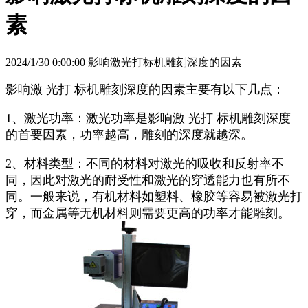
素
2024/1/30 0:00:00 影响激光打标机雕刻深度的因素
影响激 光打 标机雕刻深度的因素主要有以下几点：
1、激光功率：激光功率是影响激 光打 标机雕刻深度
的首要因素，功率越高，雕刻的深度就越深。
2、材料类型：不同的材料对激光的吸收和反射率不
同，因此对激光的耐受性和激光的穿透能力也有所不
同。一般来说，有机材料如塑料、橡胶等容易被激光打
穿，而金属等无机材料则需要更高的功率才能雕刻。