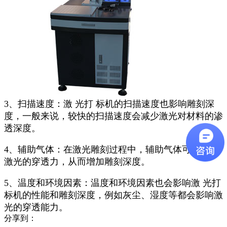
3、扫描速度：激 光打 标机的扫描速度也影响雕刻深
度，一般来说，较快的扫描速度会减少激光对材料的渗
透深度。
4、辅助气体：在激光雕刻过程中，辅助气体可以增强
激光的穿透力，从而增加雕刻深度。
5、温度和环境因素：温度和环境因素也会影响激 光打
标机的性能和雕刻深度，例如灰尘、湿度等都会影响激
光的穿透能力。
分享到：