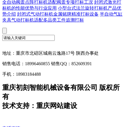
全自动阀盖点阵打标机适配阀盖专项打标工况
封闭式激光打
标机的性能优势与行业应用
小型台式法兰旋转打标机产品优
势介绍
封闭式气动打标机金属铭牌精准打标设备
半自动气缸
夹具气动打标机适配多品类工件追溯打标
地址：重庆市北碚区城南云逸路17号 陕西办事处
销售电话：18996460855 销售QQ：852609391
手机：18983184488
重庆初刻智能机械设备有限公司 版权所
有
技术支持：重庆网站建设