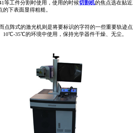
S41等工件分割时使用，使用的时候
切割机
的焦点选在贴近
点的下表面显得粗糙。
,而点阵式的激光机则是将要标识的字符的一些重要轨迹
10℃-35℃的环境中使用，保持光学器件干燥、无尘。