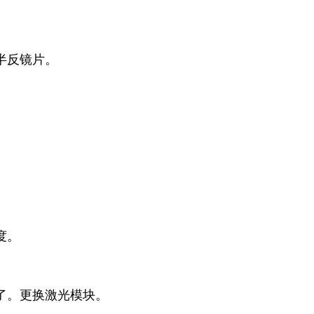
半反镜片。
度。
了。更换激光模块。