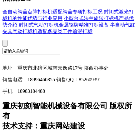
全自动阀盖点阵打标机适配阀盖专项打标工况
封闭式激光打
标机的性能优势与行业应用
小型台式法兰旋转打标机产品优
势介绍
封闭式气动打标机金属铭牌精准打标设备
半自动气缸
夹具气动打标机适配多品类工件追溯打标
地址：重庆市北碚区城南云逸路17号 陕西办事处
销售电话：18996460855 销售QQ：852609391
手机：18983184488
重庆初刻智能机械设备有限公司 版权所
有
技术支持：重庆网站建设