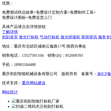
优惠：
免费测试样品效果+免费设计定制方案+免费制作工装+
免费设计图标+免费送货上门
具体产品请点击详情按钮
了解详情
初刻首页
激光打标机
气动打标机
激光焊接机
新闻资讯
服务专
地址：重庆市北碚区城南云逸路17号 陕西办事处
销售电话：13527591104 销售QQ：852609391
手机：18983184488
重庆初刻智能机械设备有限公司 版权所有 备案号：
渝ICP备
技术支持：
重庆网站建设
网站统计