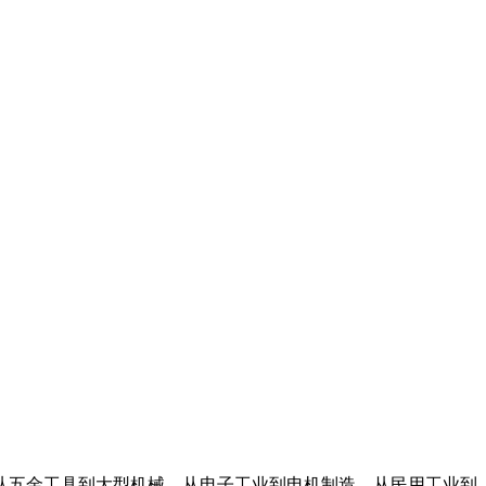
从五金工具到大型机械，从电子工业到电机制造，从民用工业到