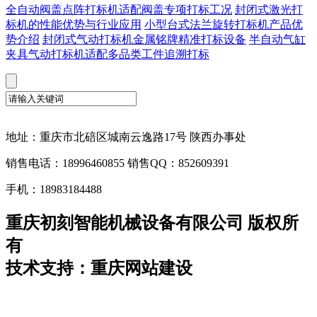
全自动阀盖点阵打标机适配阀盖专项打标工况
封闭式激光打
标机的性能优势与行业应用
小型台式法兰旋转打标机产品优
势介绍
封闭式气动打标机金属铭牌精准打标设备
半自动气缸
夹具气动打标机适配多品类工件追溯打标
地址：重庆市北碚区城南云逸路17号 陕西办事处
销售电话：18996460855 销售QQ：852609391
手机：18983184488
重庆初刻智能机械设备有限公司 版权所
有
技术支持：重庆网站建设