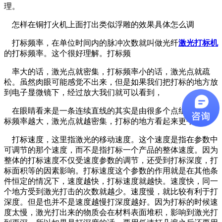
理。
怎样在铜打火机上面打出类似浮雕的效果具体怎么调
打标频率，在单位时间内的脉冲次数就叫做光纤
激光打标机
的打标频率。这个很好理解。打标频
率大的话，激光点就密集，打标频率小的话，激光点就疏
松。虽然肉眼可能感觉不出来，但是如果我们把打标的地方放
到电子显微镜下，经过放大我们就可以看到，
在眼睛看来是一条连续直线的其实是由很多个点组成的。打
标频率越大，激光点就越密集，打标的地方看起来更平滑。
打标速度，这里指激光的移动速度。这个速度是指在参数中
可调节的那个速度，而不是指打标一个产品的整体速度。因为
整体的打标速度不仅受速度参数的调节，还受到打标深度，打
标面积等的因素影响。打标速度这个参数的作用就是在其他条
件恒定的情况下，速度越快，打标速度就越快。速度快，同一
个地方受到激光打击的次数就越少。速度慢，就比较有利于打
深度。但是也并不是速度越慢打深度越好。因为打标的时候速
度太慢，激光打出来的物质会在材料表面堆积，影响到激光打