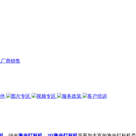
机厂商销售
伙伴
图片专区
视频专区
服务政策
客户培训
机
、绿光
激光打标机
、
3D激光打标机
等更加丰富的激光打标机产