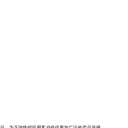
品，为下游终端应用客户提供更加广泛的产品选择.