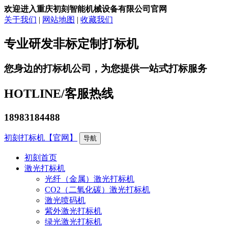
欢迎进入重庆初刻智能机械设备有限公司官网
关于我们
|
网站地图
|
收藏我们
专业研发非标定制打标机
您身边的打标机公司，为您提供一站式打标服务
HOTLINE/
客服热线
18983184488
初刻打标机【官网】
导航
初刻首页
激光打标机
光纤（金属）激光打标机
CO2（二氧化碳）激光打标机
激光喷码机
紫外激光打标机
绿光激光打标机