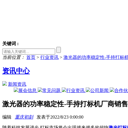
关键词 :
当前位置：
首页
>
行业资讯
>
激光器的功率稳定性-手持打标
资讯中心
新闻资讯
展会信息
常见问题
行业资讯
公司新闻
合作
激光器的功率稳定性-手持打标机厂商销售
编辑
重庆初刻
发表于2022/8/23 0:00:00
随着科技发展进步,打标市场将会出现越来越多的超快
激光打标