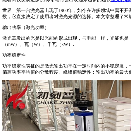
世界上第一台激光器出现于1960年，如今在许多领域中离不
数，它直接决定了使用者对激光光源的选择。本文章整理了常
输出功率（激光功率）
激光器发出的光是以光能的形成出现，与电能一样，光能也是
（mW）、瓦（W）、千瓦（kW）.
功率稳定性
功率稳定性表征的是激光输出功率在一定时间内的不稳定度，一
偏离功率平均值的分散程度。峰峰值稳定性：输出功率的最大