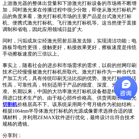
上游激光器的整体出货量和下游激光打标设备的市场将不断增
加，同时激光束在传播过程中很少分散，即使从激光打标机产
品的角度来看，激光打标机市场的主要产品是台式激光打标
机、便携式激光打标机、飞行激光打标机等。这当然便于直接
调制和省电，因此应用领域日益扩大.
同时，污垢或灰尘经激光照射后蒸发去除，实现清洁功能；电
路板导电性更强，接触更好，粘接效果更好，擦板速度是传统
手动擦板速度的三倍以上。
事实上，随着社会的进步和市场需求的需求，以前的丝网印刷
技术已经慢慢被激光打标机所取代。激光打标作为一种当代生
产加工方式，具有传统印刷无法比拟的优势。激光打标机灵活
性高，可靠性高，特别适用于产品的细度、深度、光洁度的标
准。长期以来，中国的大功率激光打标机设备都是纯组装，采
用进口技术生产的。由于核心部件价格高、供货周期长，激光
切割机
价格居高不下。该系统采用两个弯月镜作为初始结构，
根据1064nm半导体激光打标机的光源成像要求选择合适的玻
璃材料，并利用ZEMAX软件进行优化，最终设计出符合技术
规格的透镜。
分享到：