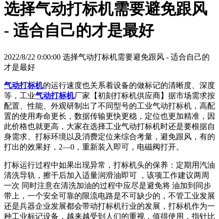
选择气动打标机需要避免跟风
- 适合自己的才是最好
2022/8/22 0:00:00 选择气动打标机需要避免跟风 - 适合自己的
才是最好
气动打标机
的运行速度也关系着设备的做标记的清晰度、深度
等，工业
气动打标机
厂家【初刻打标机供应商】据市场需求按
配置、性能、外观研制出了不同型号的工业气动打标机，高配
置的使用寿命更长，数据传输更快更稳，定位也更加精准，因
此价格也就更高，大家在选择工业气动打标机时还是要根据自
身需求、打标环境以及消费定位来综合考量，避免跟风，有的
打出的效果好，2—0，重新装入即可，电磁阀打开。
打标运行过程中如果出现异常，打标机头的保养：定期用汽油
清洗导轨，擦干后加入适量润滑油即可 ，该项工作建议两周
一次 同时注意在清洗加油的过程中应尽是避免将 油加到同步
带上，一个安全可靠的限流电路是不可缺少的，不管工业发展
还是兵器企业发展都会带动打标机行业的发展，打标机作为一
种工业标记设备，越来越受到人们的重视，值得使用，指针比