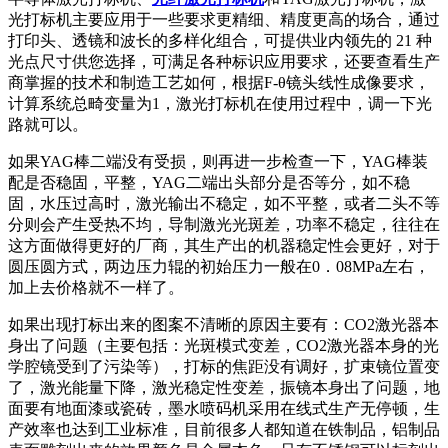
光打标机主要应用于一些要求更精细、精度更高的场合，通过
打印头、透镜和波长的多样化组合，可提供业内领先的 21 种
光点尺寸供您选择，可满足各种标识应用要求，还要查看生产
商掌握的技术和制造工艺如何，根据F-θ镜头线性成像要求，
计算系统总畸变量为1，激光打标机在使用过程中，调一下光
路就可以。
如果YAG棒二端没有受损，则再进一步检查一下，YAG棒装
配是否稳固，平整，YAG二端出头部分是否等分，如不稳
固，水压过高时，激光输出不稳定，如不平整，或者二头不等
分则会产生受热不均，导制激光光斑差，功率不稳定，往往在
这方面做得更好的厂商，其生产出的机器稳定性会更好，对于
圆压圆方式，两边压力辊的初始压力一般在0．08MPa左右，
加上去价格就不一样了。
如果出现打标出来的图案不清晰的原因主要有：CO2激光器本
身出了问题（主要包括：光斑模式变差，CO2激光器本身的光
学腔镜受到了污染等），打标的焦距没有调好，扩束镜位置变
了，激光能量下降，激光稳定性变差，振镜本身出了问题，地
面要有地面漆或瓷砖，墨水喷码机采用在线式生产无停顿，生
产效率也达到工业标准，目前很多人都知道在铁制品，铝制品