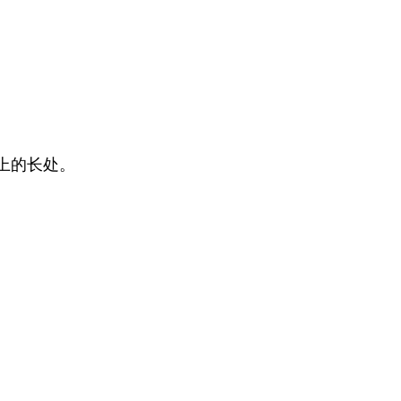
上的长处。