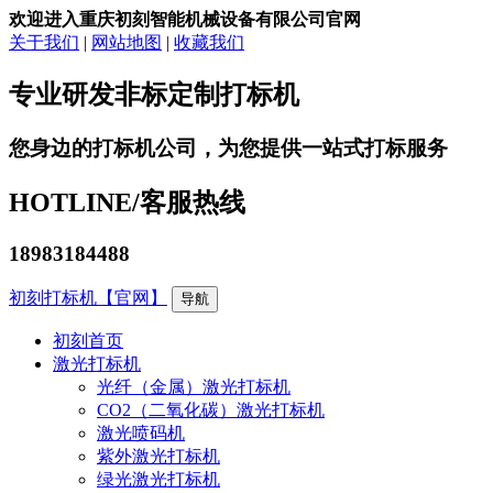
欢迎进入重庆初刻智能机械设备有限公司官网
关于我们
|
网站地图
|
收藏我们
专业研发非标定制打标机
您身边的打标机公司，为您提供一站式打标服务
HOTLINE/
客服热线
18983184488
初刻打标机【官网】
导航
初刻首页
激光打标机
光纤（金属）激光打标机
CO2（二氧化碳）激光打标机
激光喷码机
紫外激光打标机
绿光激光打标机