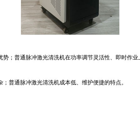
优势；普通脉冲激光清洗机在功率调节灵活性、即时作业
杂；普通脉冲激光清洗机成本低、维护便捷的特点。