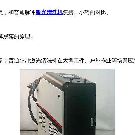
点，和普通脉冲
激光清洗机
便携、小巧的对比。
其脱落的原理。
景；普通脉冲激光清洗机在大型工件、户外作业等场景应