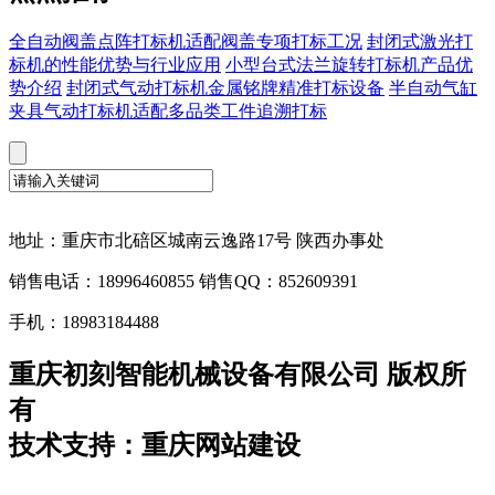
全自动阀盖点阵打标机适配阀盖专项打标工况
封闭式激光打
标机的性能优势与行业应用
小型台式法兰旋转打标机产品优
势介绍
封闭式气动打标机金属铭牌精准打标设备
半自动气缸
夹具气动打标机适配多品类工件追溯打标
地址：重庆市北碚区城南云逸路17号 陕西办事处
销售电话：18996460855 销售QQ：852609391
手机：18983184488
重庆初刻智能机械设备有限公司 版权所
有
技术支持：重庆网站建设