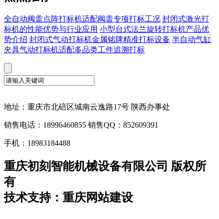
全自动阀盖点阵打标机适配阀盖专项打标工况
封闭式激光打
标机的性能优势与行业应用
小型台式法兰旋转打标机产品优
势介绍
封闭式气动打标机金属铭牌精准打标设备
半自动气缸
夹具气动打标机适配多品类工件追溯打标
地址：重庆市北碚区城南云逸路17号 陕西办事处
销售电话：18996460855 销售QQ：852609391
手机：18983184488
重庆初刻智能机械设备有限公司 版权所
有
技术支持：重庆网站建设