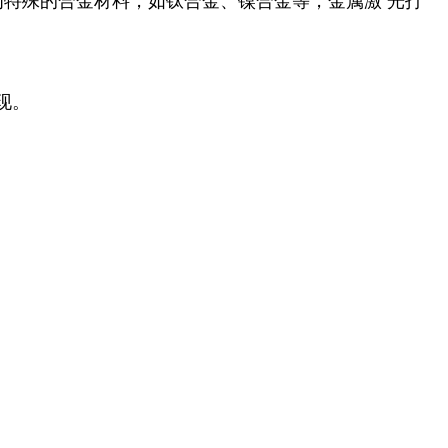
为特殊的合金材料，如钛合金、镍合金等，金属激 光打
现。