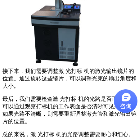
接下来，我们需要调整激 光打标 机的激光输出镜片的
位置。通过旋转这些镜片，可以调整光束的输出角度和
大小。
最后，我们需要检查激 光打标 机的光路是否正确。这
可以通过观察打标机的工作表面是否清晰可见来实现。
如果光路不清晰，则需要重新调整激光管和激光输出镜
片的位置。
总的来说，激 光打标 机的光路调整需要耐心和细心。