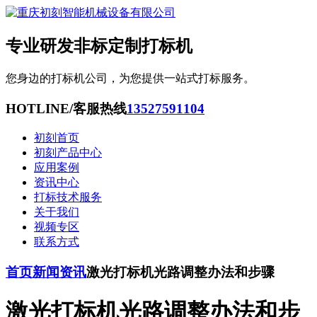
专业研发非标定制打标机
您身边的打标机公司，为您提供一站式打标服务。
HOTLINE/客服热线
13527591104
初刻首页
初刻产品中心
应用案例
资讯中心
打标技术服务
关于我们
视频专区
联系方式
首页
新闻资讯
激光打标机光路调整办法和步骤
激光打标机光路调整办法和步