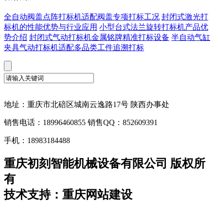
全自动阀盖点阵打标机适配阀盖专项打标工况
封闭式激光打
标机的性能优势与行业应用
小型台式法兰旋转打标机产品优
势介绍
封闭式气动打标机金属铭牌精准打标设备
半自动气缸
夹具气动打标机适配多品类工件追溯打标
地址：重庆市北碚区城南云逸路17号 陕西办事处
销售电话：18996460855 销售QQ：852609391
手机：18983184488
重庆初刻智能机械设备有限公司 版权所
有
技术支持：重庆网站建设