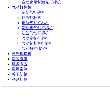
自动化定制激光打标机
气动打标机
车架号打码机
铭牌打标机
钢瓶气动打标机
发动机气动打标机
法兰气动打标机
气动定制打标机
气动刻划机打标机
气动数控印字机
激光焊接机
新闻资讯
服务专区
应用案例
关于初刻
联系初刻