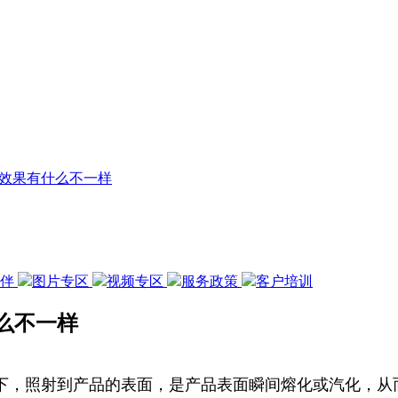
效果有什么不一样
伙伴
图片专区
视频专区
服务政策
客户培训
么不一样
下，照射到产品的表面，是产品表面瞬间熔化或汽化，从