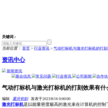
关键词 :
当前位置：
首页
>
行业资讯
>
气动打标机与激光打标机的打刻
资讯中心
新闻资讯
展会信息
常见问题
行业资讯
公司新闻
合作
气动打标机与激光打标机的打刻效果有什
编辑
重庆初刻
发表于2023/8/16 0:00:00
激光打标机
是以能量密度极高的激光束在计算机的控制