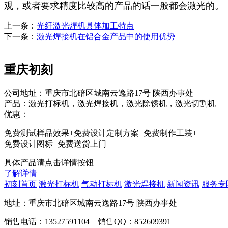
观，或者要求精度比较高的产品的话一般都会激光的。
上一条：
光纤激光焊机具体加工特点
下一条：
激光焊接机在铝合金产品中的使用优势
重庆初刻
公司地址：重庆市北碚区城南云逸路17号 陕西办事处
产品：激光打标机，激光焊接机，激光除锈机，激光切割机
优惠：
免费测试样品效果+免费设计定制方案+免费制作工装+
免费设计图标+免费送货上门
具体产品请点击详情按钮
了解详情
初刻首页
激光打标机
气动打标机
激光焊接机
新闻资讯
服务专
地址：重庆市北碚区城南云逸路17号 陕西办事处
销售电话：13527591104 销售QQ：852609391