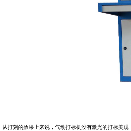
从打刻的效果上来说，气动打标机没有激光的打标美观