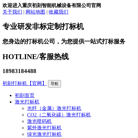
欢迎进入重庆初刻智能机械设备有限公司官网
关于我们
|
网站地图
|
收藏我们
专业研发非标定制打标机
您身边的打标机公司，为您提供一站式打标服务
HOTLINE/
客服热线
18983184488
初刻打标机【官网】
导航
初刻首页
激光打标机
光纤（金属）激光打标机
CO2（二氧化碳）激光打标机
激光喷码机
紫外激光打标机
绿光激光打标机