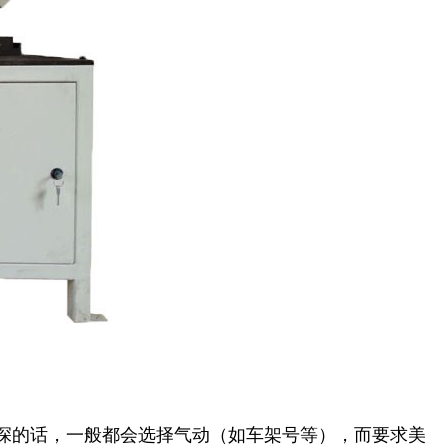
深的话，一般都会选择气动（如车架号等），而要求美