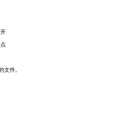
分开
缺点
的文件。