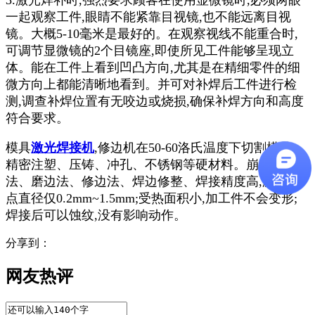
一起观察工件,眼睛不能紧靠目视镜,也不能远离目视
镜。大概5-10毫米是最好的。在观察视线不能重合时,
可调节显微镜的2个目镜座,即使所见工件能够呈现立
体。能在工件上看到凹凸方向,尤其是在精细零件的细
微方向上都能清晰地看到。并可对补焊后工件进行检
测,调查补焊位置有无咬边或烧损,确保补焊方向和高度
符合要求。
模具
激光焊接机
,修边机在50-60洛氏温度下切割模具、
精密注塑、压铸、冲孔、不锈钢等硬材料。崩角磨边
法、磨边法、修边法、焊边修整、焊接精度高,激光焊
点直径仅0.2mm~1.5mm;受热面积小,加工件不会变形;
焊接后可以蚀纹,没有影响动作。
分享到：
网友热评