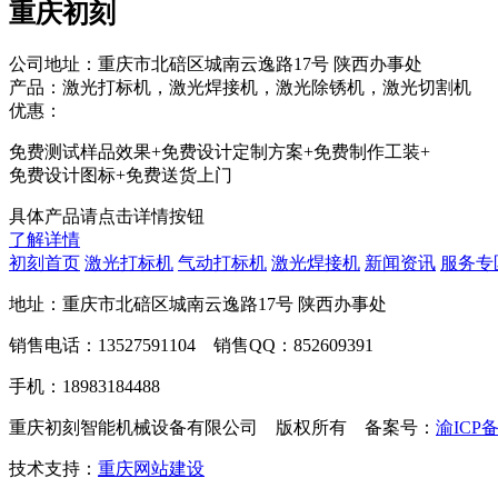
重庆初刻
公司地址：重庆市北碚区城南云逸路17号 陕西办事处
产品：激光打标机，激光焊接机，激光除锈机，激光切割机
优惠：
免费测试样品效果+免费设计定制方案+免费制作工装+
免费设计图标+免费送货上门
具体产品请点击详情按钮
了解详情
初刻首页
激光打标机
气动打标机
激光焊接机
新闻资讯
服务专
地址：重庆市北碚区城南云逸路17号 陕西办事处
销售电话：13527591104 销售QQ：852609391
手机：18983184488
重庆初刻智能机械设备有限公司 版权所有 备案号：
渝ICP备
技术支持：
重庆网站建设