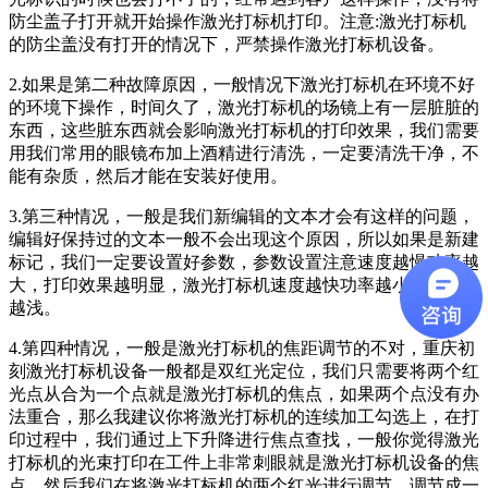
防尘盖子打开就开始操作激光打标机打印。注意:激光打标机
的防尘盖没有打开的情况下，严禁操作激光打标机设备。
2.如果是第二种故障原因，一般情况下激光打标机在环境不好
的环境下操作，时间久了，激光打标机的场镜上有一层脏脏的
东西，这些脏东西就会影响激光打标机的打印效果，我们需要
用我们常用的眼镜布加上酒精进行清洗，一定要清洗干净，不
能有杂质，然后才能在安装好使用。
3.第三种情况，一般是我们新编辑的文本才会有这样的问题，
编辑好保持过的文本一般不会出现这个原因，所以如果是新建
标记，我们一定要设置好参数，参数设置注意速度越慢功率越
大，打印效果越明显，激光打标机速度越快功率越小打印效果
越浅。
4.第四种情况，一般是激光打标机的焦距调节的不对，重庆初
刻激光打标机设备一般都是双红光定位，我们只需要将两个红
光点从合为一个点就是激光打标机的焦点，如果两个点没有办
法重合，那么我建议你将激光打标机的连续加工勾选上，在打
印过程中，我们通过上下升降进行焦点查找，一般你觉得激光
打标机的光束打印在工件上非常刺眼就是激光打标机设备的焦
点。然后我们在将激光打标机的两个红光进行调节，调节成一