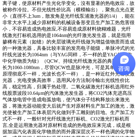
离子键，使原材料产生光化学变化，沒有显著的热电效应，故
被称作冷拉。不但光线性价比高（横模輸出），聚焦点光点更
小（直徑不上3um，散发角是光纤线泵浦激光器的1/4），能在
非常大水平上减少原材料的机械设备形变且生产加工热危害很
小，不容易造成热电效应,不容易造成原材料烧糊难题，光纤
线激光打标机选用的是1064nm的光纤激光发生器，就是指用
掺稀有元素（如镱）的夹层玻璃光纤线做为增益值物质而造成
的一种激光器，具备比较丰富的发亮电子能级，单脉冲式的光
纤线光波长为1064nm（与YAG同样，不一样的是YAG的工作
中化学物质为钕）（QCW、持续光纤线激光器的典型性光波
长为1060-1080nm，尽管QCW也是脉冲光，可是其单脉冲造成
原理彻底不一样，光波长也不一样），是一种近红外光谱仪激
光器，光电变换高效率，选用风冷方法制冷輸出光线性价比
高，稳定性高，归属于热处理。二氧化碳激光打标机选用红外
线股票波段10.64μm的汽体激光发生器，将CO2汽体充进髙压
气体放电管中造成电弧放电，使汽体分子结构释放出来激光
器，将激光器动能变大后就产生对原材料生产加工的激光，激
光使被生产加工体表层汽化做到手工雕刻的目地。生产加工方
式不一样，一般针对光纤线激光打标机、CO2激光打标机而
言,全是运用激光器对原材料造成的热电效应来完成，或是根
据加温汽化表面化学物质的而外露深层次不一样色调的化学物