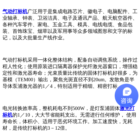
气动打标机
广泛用于是集成电路芯片、徽电子、电脑配件、工
业轴承、钟表、卫浴洁具、电子及通讯产品、航天航空器件、
各种汽车零件、家电、五金工具、模具、电线电缆、食品包
装、首饰珠宝、烟草以及军用事等众多领域图形和文字的标
记，以及大批量生产线作业。
气动打标机采用一体化整体结构，配备自动调焦系统，操作过
程人性化；使用原装进口隔离器保护光纤激光器窗口，增强稳
定性和激光器寿命；光束质量比传统的固体打标机好很多，为
基模（TEM00）输出，聚焦光斑直径不到20um。发散角是半
导体泵浦激光器的1／4，特别适用于精细、精密打标。
电光转换效率高，整机耗电不到500W，是灯泵浦固体
激光打
标机
的1／10，大大节省能耗支出。无需进行任何维护， 使用
寿命长，体积小、适用于恶劣环境工作。加工速度快，无耗
材，是传统打标机的3－12倍。