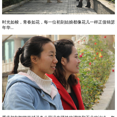
时光如梭，青春如花，每一位初刻姑娘都像花儿一样正值锦瑟
年华...