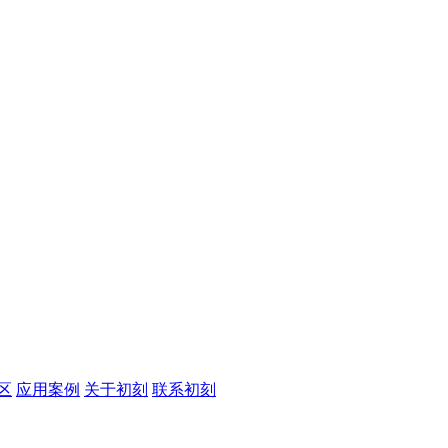
区
应用案例
关于初刻
联系初刻